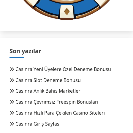
Son yazılar
Casinra Yeni Üyelere Özel Deneme Bonusu
Casinra Slot Deneme Bonusu
Casinra Anlık Bahis Marketleri
Casinra Çevrimsiz Freespin Bonusları
Casinra Hızlı Para Çekilen Casino Siteleri
Casinra Giriş Sayfası