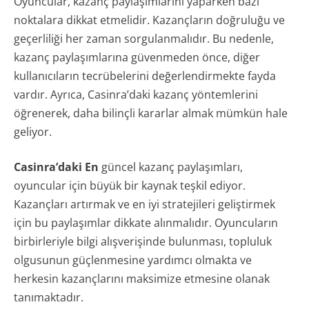
Oyuncular, kazanç paylaşımlarını yaparken bazı
noktalara dikkat etmelidir. Kazançların doğruluğu ve
geçerliliği her zaman sorgulanmalıdır. Bu nedenle,
kazanç paylaşımlarına güvenmeden önce, diğer
kullanıcıların tecrübelerini değerlendirmekte fayda
vardır. Ayrıca, Casinra’daki kazanç yöntemlerini
öğrenerek, daha bilinçli kararlar almak mümkün hale
geliyor.
Casinra’daki En
güncel kazanç paylaşımları,
oyuncular için büyük bir kaynak teşkil ediyor.
Kazançları artırmak ve en iyi stratejileri geliştirmek
için bu paylaşımlar dikkate alınmalıdır. Oyuncuların
birbirleriyle bilgi alışverişinde bulunması, topluluk
olgusunun güçlenmesine yardımcı olmakta ve
herkesin kazançlarını maksimize etmesine olanak
tanımaktadır.