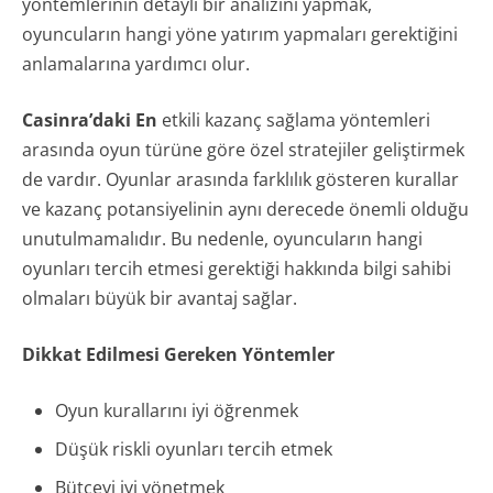
yöntemlerinin detaylı bir analizini yapmak,
oyuncuların hangi yöne yatırım yapmaları gerektiğini
anlamalarına yardımcı olur.
Casinra’daki En
etkili kazanç sağlama yöntemleri
arasında oyun türüne göre özel stratejiler geliştirmek
de vardır. Oyunlar arasında farklılık gösteren kurallar
ve kazanç potansiyelinin aynı derecede önemli olduğu
unutulmamalıdır. Bu nedenle, oyuncuların hangi
oyunları tercih etmesi gerektiği hakkında bilgi sahibi
olmaları büyük bir avantaj sağlar.
Dikkat Edilmesi Gereken Yöntemler
Oyun kurallarını iyi öğrenmek
Düşük riskli oyunları tercih etmek
Bütçeyi iyi yönetmek