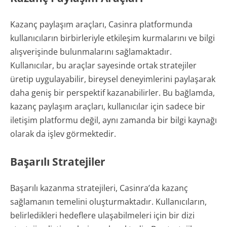
Kazanç paylaşım araçları, Casinra platformunda
kullanıcıların birbirleriyle etkileşim kurmalarını ve bilgi
alışverişinde bulunmalarını sağlamaktadır.
Kullanıcılar, bu araçlar sayesinde ortak stratejiler
üretip uygulayabilir, bireysel deneyimlerini paylaşarak
daha geniş bir perspektif kazanabilirler. Bu bağlamda,
kazanç paylaşım araçları, kullanıcılar için sadece bir
iletişim platformu değil, aynı zamanda bir bilgi kaynağı
olarak da işlev görmektedir.
Başarılı Stratejiler
Başarılı kazanma stratejileri, Casinra’da kazanç
sağlamanın temelini oluşturmaktadır. Kullanıcıların,
belirledikleri hedeflere ulaşabilmeleri için bir dizi