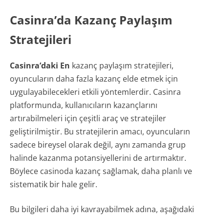
Casinra’da Kazanç Paylaşım
Stratejileri
Casinra’daki En
kazanç paylaşım stratejileri,
oyuncuların daha fazla kazanç elde etmek için
uygulayabilecekleri etkili yöntemlerdir. Casinra
platformunda, kullanıcıların kazançlarını
artırabilmeleri için çeşitli araç ve stratejiler
geliştirilmiştir. Bu stratejilerin amacı, oyuncuların
sadece bireysel olarak değil, aynı zamanda grup
halinde kazanma potansiyellerini de artırmaktır.
Böylece casinoda kazanç sağlamak, daha planlı ve
sistematik bir hale gelir.
Bu bilgileri daha iyi kavrayabilmek adına, aşağıdaki