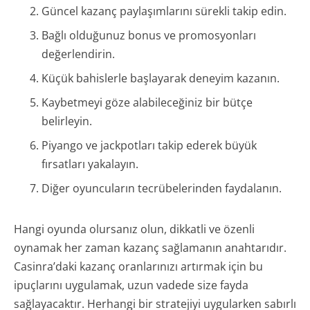
Güncel kazanç paylaşımlarını sürekli takip edin.
Bağlı olduğunuz bonus ve promosyonları
değerlendirin.
Küçük bahislerle başlayarak deneyim kazanın.
Kaybetmeyi göze alabileceğiniz bir bütçe
belirleyin.
Piyango ve jackpotları takip ederek büyük
fırsatları yakalayın.
Diğer oyuncuların tecrübelerinden faydalanın.
Hangi oyunda olursanız olun, dikkatli ve özenli
oynamak her zaman kazanç sağlamanın anahtarıdır.
Casinra’daki kazanç oranlarınızı artırmak için bu
ipuçlarını uygulamak, uzun vadede size fayda
sağlayacaktır. Herhangi bir stratejiyi uygularken sabırlı