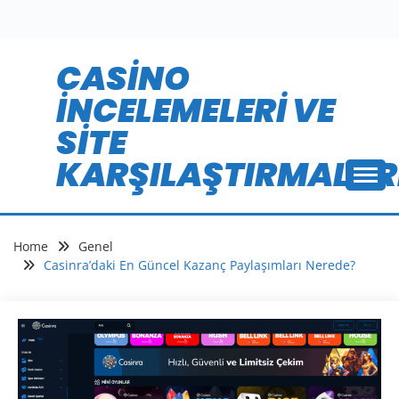
Skip
CASINO
to
content
İNCELEMELERI VE
SITE
KARŞILAŞTIRMALAR
Home
Genel
Casinra’daki En Güncel Kazanç Paylaşımları Nerede?