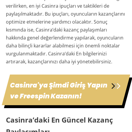
verilirken, en iyi Casinra ipuçları ve taktikleri de
paylaşılmaktadır. Bu ipuçları, oyuncuların kazançlarını
optimize etmelerine yardımcı olacaktır. Sonuç
kısmında ise, Casinra’daki kazanç paylaşımları
hakkında genel değerlendirme yapılarak, oyuncuların
daha bilinçli kararlar alabilmesi için önemli noktalar
vurgulanmaktadır. Casinra’daki En bilgilerinizi
artırarak, kazançlarınızı daha iyi yönetebilirsiniz.
Casinra'ya Şimdi Giriş Yapın
ve Freespin Kazanın!
Casinra’daki En Güncel Kazanç
Paylaşımları