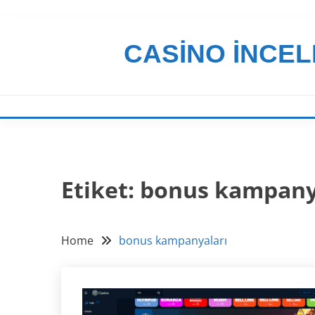
Skip
to
CASINO İNCEL
content
Etiket:
bonus kampany
Home
bonus kampanyaları