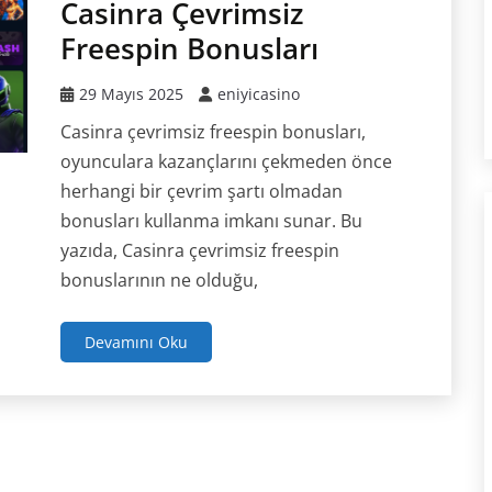
Casinra Çevrimsiz
Freespin Bonusları
29 Mayıs 2025
eniyicasino
Casinra çevrimsiz freespin bonusları,
oyunculara kazançlarını çekmeden önce
herhangi bir çevrim şartı olmadan
bonusları kullanma imkanı sunar. Bu
yazıda, Casinra çevrimsiz freespin
bonuslarının ne olduğu,
Devamını Oku