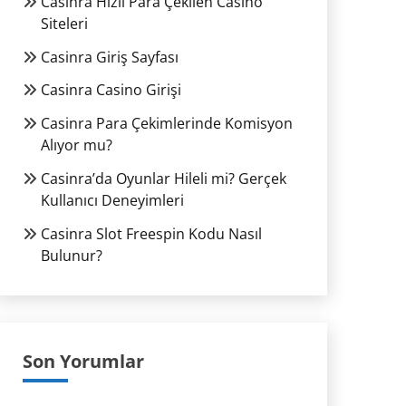
Casinra Hızlı Para Çekilen Casino
Siteleri
Casinra Giriş Sayfası
Casinra Casino Girişi
Casinra Para Çekimlerinde Komisyon
Alıyor mu?
Casinra’da Oyunlar Hileli mi? Gerçek
Kullanıcı Deneyimleri
Casinra Slot Freespin Kodu Nasıl
Bulunur?
Son Yorumlar