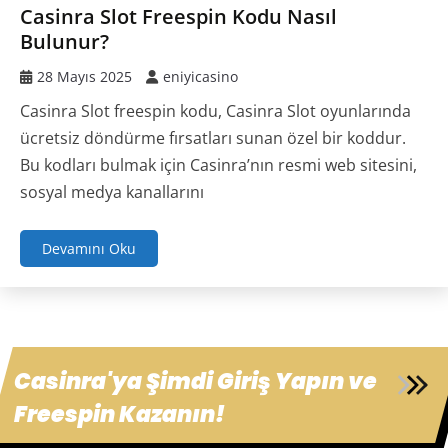
Casinra Slot Freespin Kodu Nasıl
Bulunur?
28 Mayıs 2025
eniyicasino
Casinra Slot freespin kodu, Casinra Slot oyunlarında
ücretsiz döndürme fırsatları sunan özel bir koddur.
Bu kodları bulmak için Casinra’nın resmi web sitesini,
sosyal medya kanallarını
Devamını Oku
Casinra'ya Şimdi Giriş Yapın ve
Freespin Kazanın!