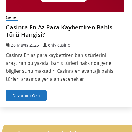
Genel
Casinra En Az Para Kaybettiren Bahis
Türü Hangisi?
28 Mayıs 2025
eniyicasino
Casinra En az para kaybettiren bahis türlerini
araştıran bu yazıda, bahis türleri hakkında genel
bilgiler sunulmaktadır. Casinra en avantajlı bahis
türleri arasında yer alan seçenekler
Devamını Oku