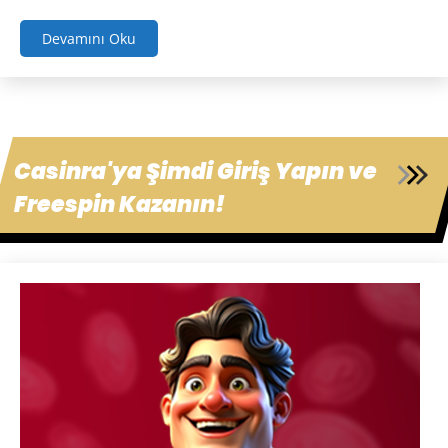
Devamını Oku
Casinra'ya Şimdi Giriş Yapın ve
Freespin Kazanın!