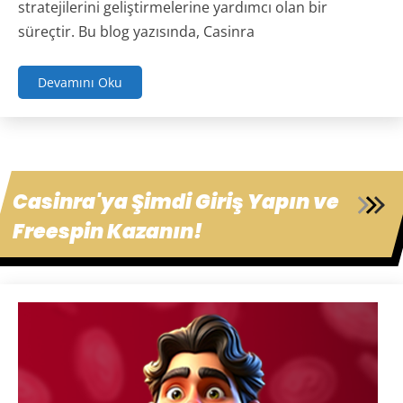
stratejilerini geliştirmelerine yardımcı olan bir
süreçtir. Bu blog yazısında, Casinra
Devamını Oku
Casinra'ya Şimdi Giriş Yapın ve
Freespin Kazanın!