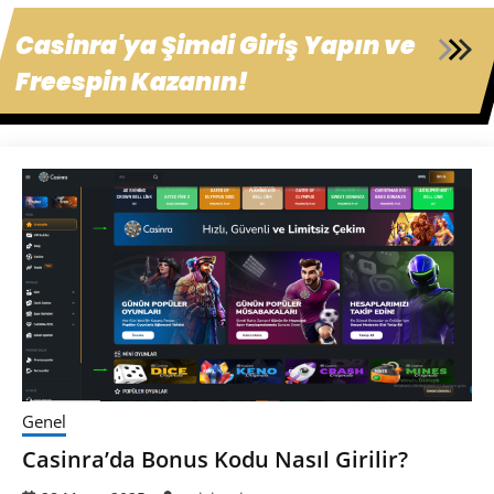
Casinra'ya Şimdi Giriş Yapın ve
Freespin Kazanın!
Genel
Casinra’da Bonus Kodu Nasıl Girilir?