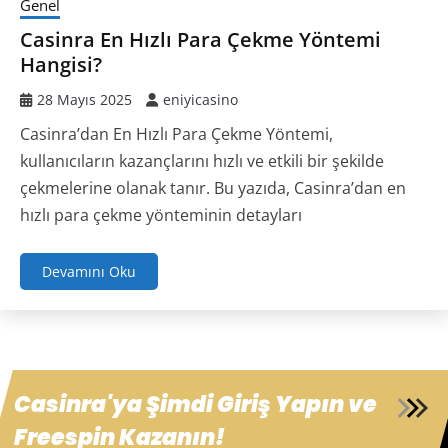
Genel
Casinra En Hızlı Para Çekme Yöntemi
Hangisi?
28 Mayıs 2025
eniyicasino
Casinra’dan En Hızlı Para Çekme Yöntemi,
kullanıcıların kazançlarını hızlı ve etkili bir şekilde
çekmelerine olanak tanır. Bu yazıda, Casinra’dan en
hızlı para çekme yönteminin detayları
Devamını Oku
Casinra'ya Şimdi Giriş Yapın ve
Freespin Kazanın!